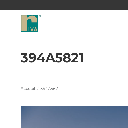
394A5821
Vous êtes ici :
Accueil
394A5821