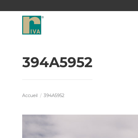
394A5952
Vous êtes ici :
Accueil
394A5952