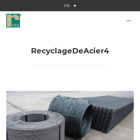
FR
RecyclageDeAcier4
Vous êtes ici :