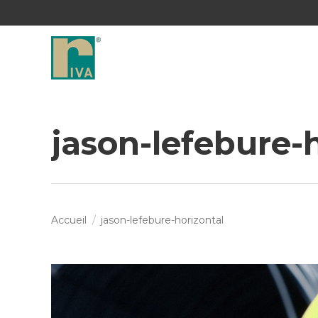
jason-lefebure-
Vous êtes ici :
Accueil
jason-lefebure-horizontal