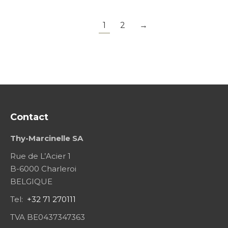
1
2
→
Contact
Thy-Marcinelle SA
Rue de L’Acier 1
B-6000 Charleroi
BELGIQUE
Tel:
+32 71 270111
TVA BE0437347363