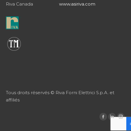
Riva Canada
www.asiriva.com
Tous droits réservés © Riva Forni Elettrici S.p.A. et
affiliés
Trouvez nous
La
La
La
sur :
page
page
pag