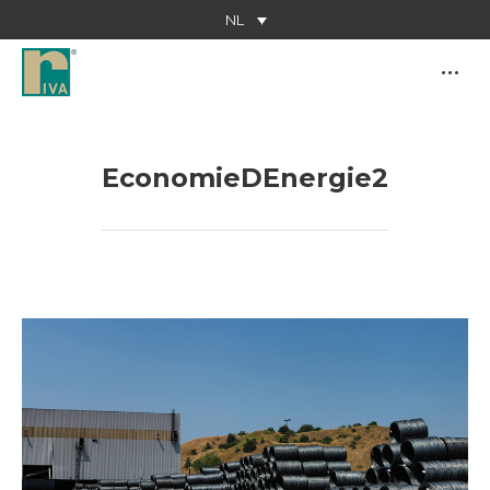
NL
EconomieDEnergie2
Je bent hier: