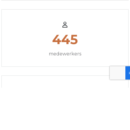
445
medewerkers
800 000
ton staal per jaar