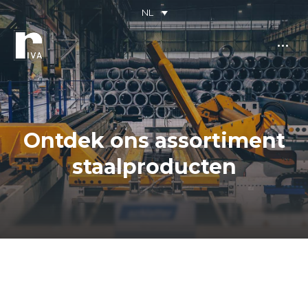
NL
Ontdek ons assortiment
staalproducten
Je bent hier: