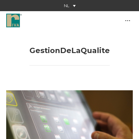
NL
GestionDeLaQualite
Je bent hier: